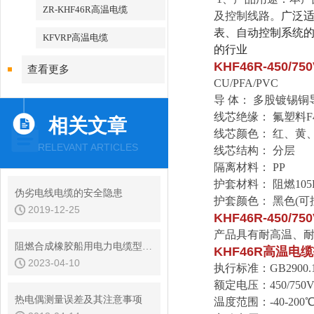
ZR-KHF46R高温电缆
及控制线路。
广泛
表、自动控制系统
KFVRP高温电缆
的行业
KHF46R-450/75
查看更多
CU
/
PFA
/
PVC
导 体：
多股镀锡铜
线芯绝缘：
氟塑料
F
相关文章
线芯颜色：
红、黄
RELEVANT ARTICLES
线芯结构： 分层
隔离材料： PP
护套材料：
阻燃105
伪劣电线电缆的安全隐患
护套颜色： 黑色(
2019-12-25
KHF46R-450/75
产品具有
耐高温、
阻燃合成橡胶船用电力电缆型号选型
KHF46R高温电缆
2023-04-10
执行标准：GB2900.
额定电压：450/750
热电偶测量误差及其注意事项
温度范围：-40-200