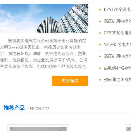
BPYJVP变频
高压矿用电缆
CEFRP船用
安徽骏实电气有限公司座落于美丽富饶的皖
YJLV铝芯电
东明珠--安徽省天长市，南接历史文化名城南
京，东连扬州瘦西湖畔，紧宁连高速公路，交通
高压矿用电缆
便利，信息畅通，为企业发展提供了*条件。公司
主要从事仪器仪表、电线电缆等产品电线电缆包
括：高温电缆、变频电缆、硅橡胶电缆、补偿导
线、控制电缆、计算机电缆、交联电力电缆、钢
如何通过JHS
查看详情
芯铝绞线、阻燃电缆、防火电缆、船用电缆、矿
缆、扁平电缆、风能电缆、高压电缆、等系列电
线电缆产品；以及中心束管...
推荐产品
/ PRODUCTS