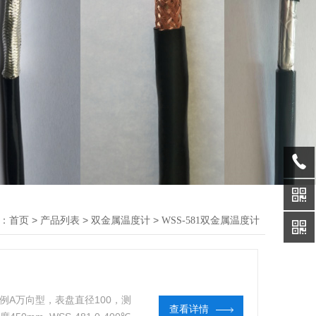
：
>
>
>
首页
产品列表
双金属温度计
WSS-581双金属温度计
 例A万向型，表盘直径100，测
查看详情