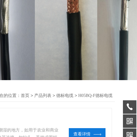
在的位置：
>
>
>
首页
产品列表
德标电缆
H05BQ-F德标电缆
或潮湿的地方，如用于农业和商业
查看详情