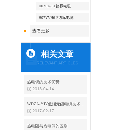
H07RN8-F德标电缆
H07VVH6-F德标电缆
查看更多
相关文章
RELEVANT ARTICLES
热电偶的技术优势
2013-04-14
WDZA-YJY低烟无卤电缆技术参数
2017-02-17
热电阻与热电偶的区别