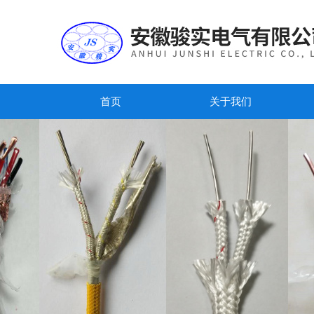
首页
关于我们