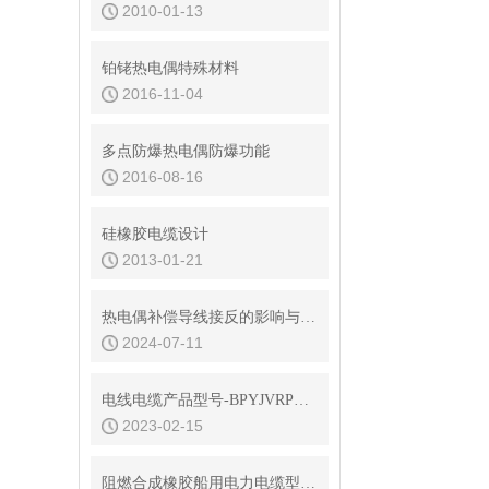
2010-01-13
铂铑热电偶特殊材料
2016-11-04
多点防爆热电偶防爆功能
2016-08-16
硅橡胶电缆设计
2013-01-21
热电偶补偿导线接反的影响与解决方法
2024-07-11
电线电缆产品型号-BPYJVRP变频电缆
2023-02-15
阻燃合成橡胶船用电力电缆型号选型