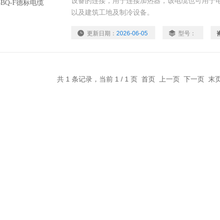
设备的连接，用于连接加热器，该电缆也可用于
以及建筑工地及制冷设备。
更新日期：
2026-06-05
型号：
共 1 条记录，当前 1 / 1 页 首页 上一页 下一页 