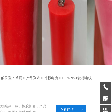
在的位置：
>
>
>
首页
产品列表
德标电缆
H07RN8-F德标电缆
体，橡胶绝缘，氯丁橡胶护套，产品
查看详情