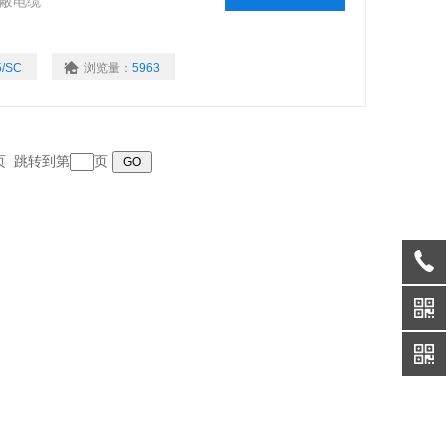
屏蔽电缆
5/SC
浏览量：
5963
末页 跳转到第
页