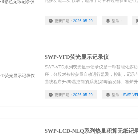
化多功能二次 仪表，适用于对各种过程参量进行
更新日期：
2026-05-29
型号：
SWP-VFD荧光显示记录仪
SWP-VFD系列荧光显示记录仪是一种智能化多
序，分段对被控参量自动进行监测，控制，记录
曲线程序升/降温控制的系统(如啤酒发酵、窑炉
求，按照一定的曲线进行控制，Z多可分三十二
更新日期：
2026-05-29
型号：
SWP-VF
每一段均采用PID参数设定控制，使控制更为精
SWP-LCD-NLQ系列热量积算无纸记