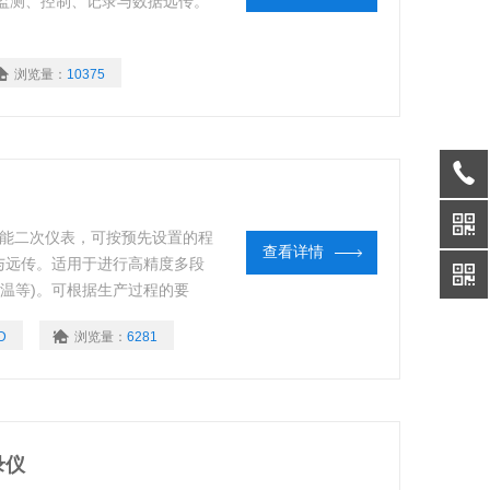
监测、控制、记录与数据远传。
浏览量：
10375
功能二次仪表，可按预先设置的程
查看详情
与远传。适用于进行高精度多段
升温等)。可根据生产过程的要
段曲线对控制对象进行编程控制，
D
浏览量：
6281
确可靠。
录仪