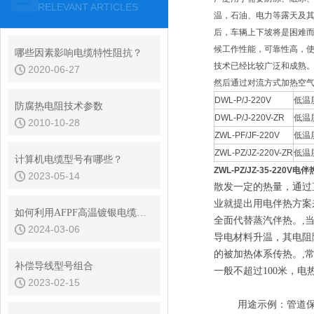
RELEVANT ARTICLES
温，石油、电力等露天及
后，车辆上下坡将是困难
候工作性能，可靠性高，
哪些因素影响电缆特性阻抗？
技术已经比较广泛和成熟
2020-06-27
然后通过对流方式加热空
DWL-P/J-220V
低温
防腐热电阻技术参数
DWL-P/J-220V-ZR
低温
2010-10-28
ZWL-PF/JF-220V
低温
ZWL-PZ/JZ-220V-ZR
低温
计算机电缆型号有哪些？
ZWL-PZ/JZ-35-220V电
2023-05-14
散发一定的热量，通过
业就提出用电伴热方案
如何利用AFPF高温镀银电缆优化您的电力网络？
全面代替蒸汽伴热。
,
2024-03-06
导电材料升温，其电阻
的被加热体系传热。
,
补偿导线型号组合
一般不超过
100
米，电
2023-02-15
wPTd
用途示例：管道