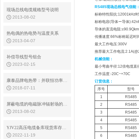
RS485现场总线
电气信能
现场总线电缆规格型号说明
标称特性阳抗:12001kHz
2013-08-02
标称电容(导体ー导体):42nF
导体的直流电阻:≤90.9Qk
热电偶的热电势与温度关系
传播速度:66%标称延迟时间:5
2013-04-07
最大工作电压:300V
推荐最大工作电流:2.1A(@2
补偿导线型号组合
机械信能：
2023-02-15
最小弯曲半径:12倍电缆直径
工作温度:-20C~+70C
康泰品牌电热带：并联恒功率电热带
订货信息：
2018-07-11
序号
型号
1
RS485
屏蔽电缆的电磁脉冲辐射场的耦合特性
2
RS485
2013-08-02
3
RS485
4
RS485
YJV22高压电缆备库现货库存查询
5
RS485
2022-11-19
6
RS485