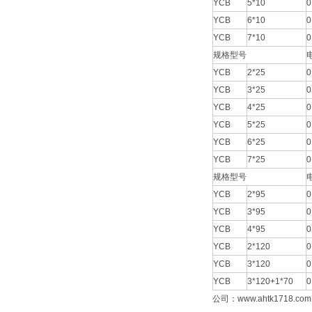
YCB
5*10
0
YCB
6*10
0
YCB
7*10
0
规格型号
YCB
2*25
0
YCB
3*25
0
YCB
4*25
0
YCB
5*25
0
YCB
6*25
0
YCB
7*25
0
规格型号
YCB
2*95
0
YCB
3*95
0
YCB
4*95
0
YCB
2*120
0
YCB
3*120
0
YCB
3*120+1*70
0
公司：www.ahtk1718.com