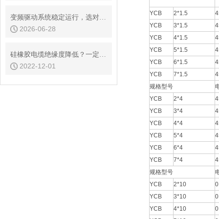
YCB
2*1.5
4
变频驱动系统稳定运行，选对高压变频电缆是关键
YCB
3*1.5
4
2026-06-28
YCB
4*1.5
4
YCB
5*1.5
4
硅橡胶电缆绝缘度降低？一定和这些因素有关！
YCB
6*1.5
4
2022-12-01
YCB
7*1.5
4
规格型号
YCB
2*4
4
YCB
3*4
4
YCB
4*4
4
YCB
5*4
4
YCB
6*4
4
YCB
7*4
4
规格型号
YCB
2*10
0
YCB
3*10
0
YCB
4*10
0