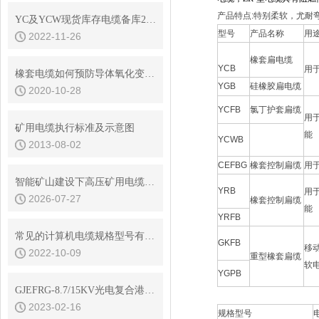
产品特点:特别柔软，尤耐
YC及YCW现货库存电缆备库2022年11月25日
型号
产品名称
用
2022-11-26
橡套扁电缆
YCB
用
橡套电缆如何预防导体氧化变色？
YGB
硅橡胶扁电缆
2020-10-28
YCFB
氯丁护套扁缆
用
矿用电缆执行标准及示意图
能
YCWB
2013-08-02
CEFBG
橡套控制扁缆
用
智能矿山建设下高压矿用电缆的发展趋势
YRB
用
2026-07-27
橡套控制扁缆
能
YRFB
常见的计算机电缆规格型号有哪些？
GKFB
移
2022-10-09
重型橡套扁缆
软
YGPB
GJEFRG-8.7/15KV光电复合港机高压电缆
2023-02-16
规格型号