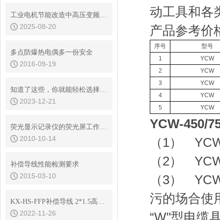
动工具和各
工业电机节能改造中高压变频电缆选型指南
2025-08-20
产品参考价
序号
型号
多点防爆热电偶多一份安全
1
YCW
2016-09-19
2
YCW
3
YCW
知道了这些，你就能轻松选择铂铑热电偶
4
YCW
2023-12-21
5
YCW
YCW-450/
荧光显示记录仪的荧光屏工作原理
2010-10-14
（1） YCW
（2） YC
补偿导线性能检测要求
2015-03-10
（3） Y
污的场合使
KX-HS-FFP补偿导线 2*1.5高温系列规格书
2022-11-26
“W"型电