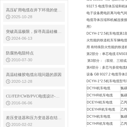
9327.5 电缆导体压缩和机
高压矿用电缆在井下环境的使用注意事项
电子设备爬电距离与电气间隙
2025-10-28
电缆导体压缩和机械连接接头
用》
突破高温极限，探寻高温硅橡胶电缆的奥秘
DCYH-1*2.5机车电缆第
2024-06-13
火性能的铁道机车车辆电缆 标
用 有特殊防火性能的铁道
防腐热电阻特点
第2部分：单芯电缆 EN50
2010-07-30
第3部分：（双绞、三绞或星
第4部分：多芯与多绞电缆标准
设备 GB 9327.2 电缆
高温硅橡胶电缆出现问题的原因
2020-12-28
DCYH-1*2.5机车电缆型
DCYH机车电缆
氯
DCYHR机车电缆
氯
CU/FEP/CWB/PVC电缆设计-康泰品牌电缆
DCEYH机车电缆
乙
2016-06-06
DCEYHR机车电缆
乙
DCYH机车电缆
氯
差压变送器和压力变送器在结构和安装、选型上有什么区别
DCYHR机车电缆
乙
2010-02-02