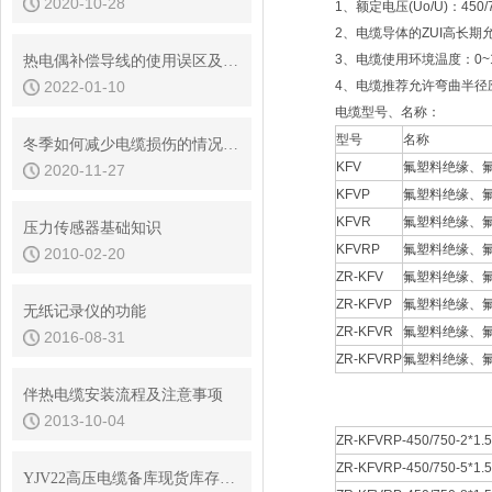
2020-10-28
1、额定电压(Uo/U)：450/
2、电缆导体的ZUI高长期
3、电缆使用环境温度：0~
热电偶补偿导线的使用误区及其处理方法
2022-01-10
4、电缆推荐允许弯曲半径
电缆型号、名称：
型号
名称
冬季如何减少电缆损伤的情况发生
KFV
氟塑料绝缘、
2020-11-27
KFVP
氟塑料绝缘、
KFVR
氟塑料绝缘、
压力传感器基础知识
KFVRP
氟塑料绝缘、
2010-02-20
ZR-KFV
氟塑料绝缘、
ZR-KFVP
氟塑料绝缘、
无纸记录仪的功能
ZR-KFVR
氟塑料绝缘、
2016-08-31
ZR-KFVRP
氟塑料绝缘、
伴热电缆安装流程及注意事项
2013-10-04
ZR-KFVRP-450/750-2*1.5
ZR-KFVRP-450/750-5*1.5
YJV22高压电缆备库现货库存查询