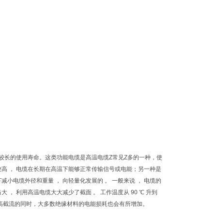
有较长的使用寿命。这类功能电缆是高温电缆Z常见Z多的一种，使
较高 ， 电缆在长期在高温下能够正常传输信号或电能；另一种是
小电缆外径和重量 ， 向轻量化发展的 。 一般来说 ， 电缆的
 ， 利用高温电缆大大减少了截面 。 工作温度从 90 ℃ 升到
。当然高截流的同时，大多数绝缘材料的电能损耗也会有所增加。