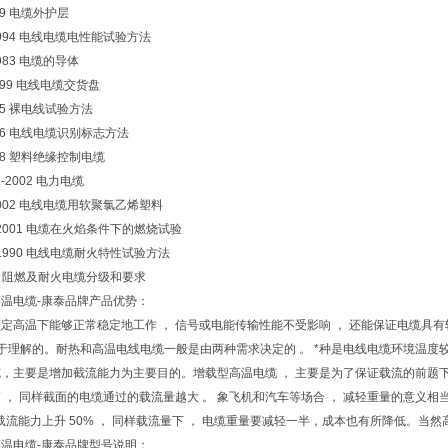
989 电缆外护层
8-1994 电线电缆电性能试验方法
-1983 电缆的导体
-1999 电线电缆交货盘
985 裸电线试验方法
1986 电线电缆识别标志方法
988 塑料绝缘控制电缆
.1-2002 电力电缆
5-2002 电线电缆用软聚氯乙烯塑料
80-2001 电缆在火焰条件下的燃烧试验
.6-1990 电线电缆耐火特性试验方法
001 阻燃及耐火电缆分级和要求
.5高温电缆-康泰品牌产品优势：
定高温下能够正常稳定地工作 ， 信号或电能传输性能不受影响 ， 还能保证电缆具
于理解的。耐热和高温电线电缆一般是由两种需求决定的 。 *种是电线电缆环境温度
，主要是增加截流能力为主要目的。增载型高温电缆 ， 主要是为了保证载流的前题下减
 ， 同样截面的电缆通过的载流量越大 。 象飞机和汽车等场合 ， 减轻重量的意义相当大
， 则载流能力上升 50% ， 同样载流量下 ， 电缆重量要减轻一半，成本也有所降低
.5高温电缆-康泰品牌型号说明：