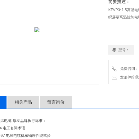
简要描述：
KFVP3*1.5
织屏蔽高温控制电
型号：
免费咨询：18
发邮件给我们：a
相关产品
留言询价
.5高温电缆-康泰品牌执行标准：
984 电工名词术语
1-1997 电线电缆机械物理性能试验