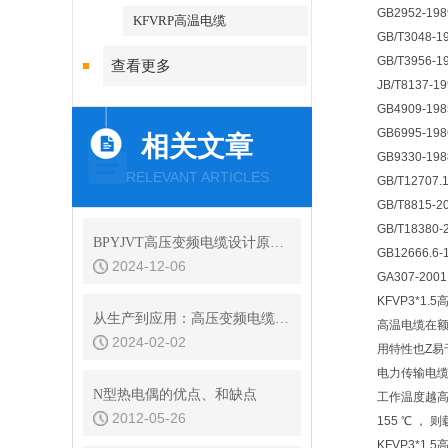
GB2952-1
KFVRP高温电缆
GB/T304
GB/T3956
查看更多
JB/T8137
GB4909-1
GB6995-
相关文章
GB9330-1
RELEVANT ARTICLES
GB/T12707
GB/T881
GB/T183
BPYJVT高压变频电缆设计原理及其技术特点
GB12666
2024-12-06
GA307-2
KFVP3*1
从生产到应用：高压变频电缆产业链的完整解析
高温电缆在额
2024-02-02
用特性也Z易
电力传输电缆
N型热电偶的优点、和缺点
工作温度越高
2012-05-26
155 ℃ 
KFVP3*1