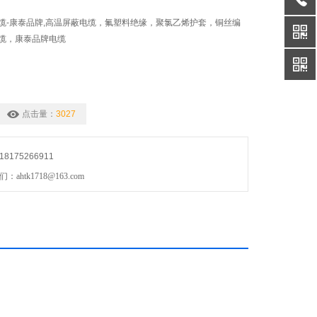
高温电缆-康泰品牌,高温屏蔽电缆，氟塑料绝缘，聚氯乙烯护套，铜丝编
缆，康泰品牌电缆
点击量：
3027
175266911
htk1718@163.com