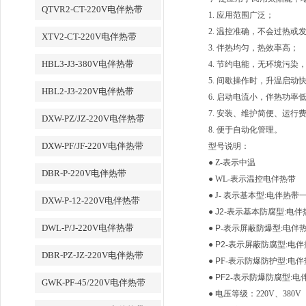
QTVR2-CT-220V电伴热带
1. 应用范围广泛；
2. 温控准确，不会过热或
XTV2-CT-220V电伴热带
3. 伴热均匀，热效率高；
HBL3-J3-380V电伴热带
4. 节约电能，无环境污染
5. 间歇操作时，升温启动
HBL2-J3-220V电伴热带
6. 启动电流小，伴热功
7. 安装、维护简便、运行
DXW-PZ/JZ-220V电伴热带
8. 便于自动化管理。
DXW-PF/JF-220V电伴热带
型号说明：
●
Z
-表示中温
DBR-P-220V电伴热带
●
WL
-表示温控电伴热带
●
J
- 表示
基本型
:
电伴热带
DXW-P-12-220V电伴热带
●
J
2
-表示
基本防腐型
:
电伴
DWL-P/J-220V电伴热带
●
P
-表示
屏蔽防爆型
:
电伴
●
P
2
-表示
屏蔽防腐型
:
电伴
DBR-PZ-JZ-220V电伴热带
●
P
F
-表示
防爆防护型
:
电伴
●
PF
2
-表示
防爆防腐型
:
电
GWK-PF-45/220V电伴热带
●
电压等级：220V、380V