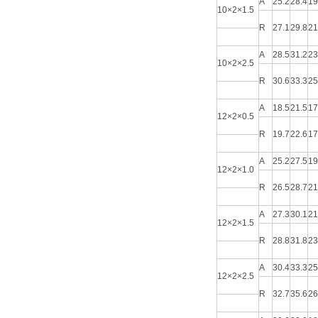
A
25.2
28.4
19
10×2×1.5
R
27.1
29.8
21
A
28.5
31.2
23
10×2×2.5
R
30.6
33.3
25
A
18.5
21.5
17
12×2×0.5
R
19.7
22.6
17
A
25.2
27.5
19
12×2×1.0
R
26.5
28.7
21
A
27.3
30.1
21
12×2×1.5
R
28.8
31.8
23
A
30.4
33.3
25
12×2×2.5
R
32.7
35.6
26