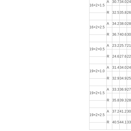
A
30.7
34.0
24
16×2×1.5
R
32.5
35.8
26
A
34.2
38.0
28
16×2×2.5
R
36.7
40.6
30
A
23.2
25.7
21
19×2×0.5
R
24.6
27.6
22
A
31.4
34.0
24
19×2×1.0
R
32.9
34.9
25
A
33.3
36.9
27
19×2×1.5
R
35.8
39.3
28
A
37.2
41.2
30
19×2×2.5
R
40.5
44.1
33