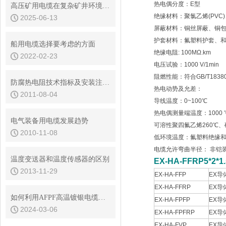
热电偶分度：E型
高压矿用电缆在复杂矿井环境适应性研究
绝缘材料：聚氯乙烯(PVC
2025-06-13
屏蔽材料：铜丝屏蔽、铜
护套材料：氟塑料护套、
船用电缆选择要考虑的方面
绝缘电阻: 100MΩ.km
2022-02-23
电压试验：1000 V/1min
阻燃性能：符合GB/T1838
防腐热电阻技术指标及安装注意事项
热电动势及允差：
2011-08-04
导线温度：0~100℃
热电偶测量端温度：1000 
电气装备用电缆发展趋势
可溶性聚四氟乙烯260℃、
2010-11-08
低环境温度：氟塑料绝缘和护
电缆允许弯曲半径： 非铠
温度变送器和温度传感器的区别
EX-HA-FFRP5*2
2013-11-29
EX-HA-FFP
EX
EX-HA-FFRP
EX
如何利用AFPF高温镀银电缆优化您的电力网络？
EX-HA-FPFP
EX
2024-03-06
EX-HA-FPFRP
EX
EX-HA-FVP
EX