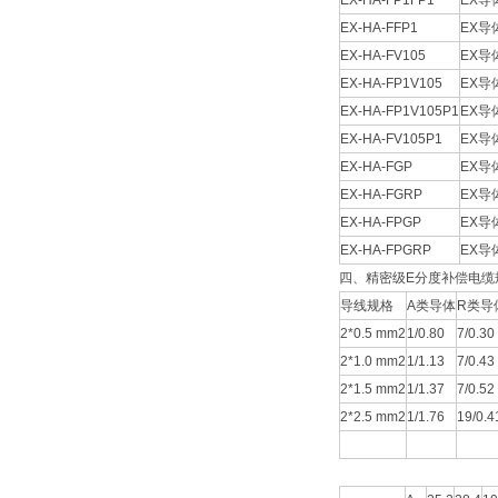
EX-HA-FP1FP1
EX
EX-HA-FFP1
EX
EX-HA-FV105
EX导
EX-HA-FP1V105
EX
EX-HA-FP1V105P1
EX
EX-HA-FV105P1
EX
EX-HA-FGP
EX
EX-HA-FGRP
EX
EX-HA-FPGP
EX
EX-HA-FPGRP
EX
四、精密级E分度补偿电
导线规格
A类导体
R类导
2*0.5 mm2
1/0.80
7/0.30
2*1.0 mm2
1/1.13
7/0.43
2*1.5 mm2
1/1.37
7/0.52
2*2.5 mm2
1/1.76
19/0.4