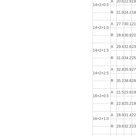
A
20.6
22.9
18
14×2×0.5
R
21.9
24.2
18
A
27.7
30.1
21
14×2×1.0
R
28.6
30.9
22
A
29.4
32.6
23
14×2×1.5
R
31.0
34.2
25
A
32.8
35.9
27
14×2×2.5
R
35.2
38.8
28
A
21.5
23.9
19
16×2×0.5
R
22.8
25.2
19
A
28.9
31.4
22
16×2×1.0
R
29.8
32.2
23