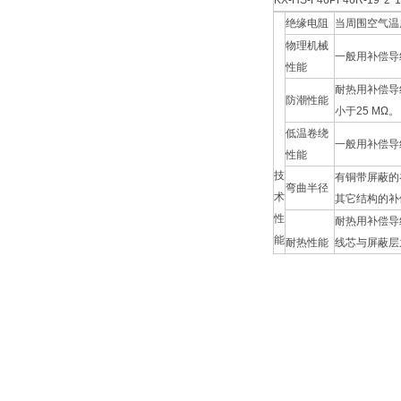
KX-HS-F46PF46R-19*2*1
绝缘电阻
当周围空气温
物理机械
一般用补偿导
性能
耐热用补偿导
防潮性能
小于25 MΩ。
低温卷绕
一般用补偿导
性能
技
有铜带屏蔽的
弯曲半径
术
其它结构的补
性
耐热用补偿导
能
耐热性能
线芯与屏蔽层