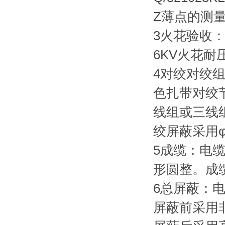
Z薄点的测量
3火花验收：
6KV火花耐
4对绞对绞
色扎带对绞
线组或三线组
绞屏蔽采用φ
5成缆：电
形圆整。成
6总屏蔽：
屏蔽前采用