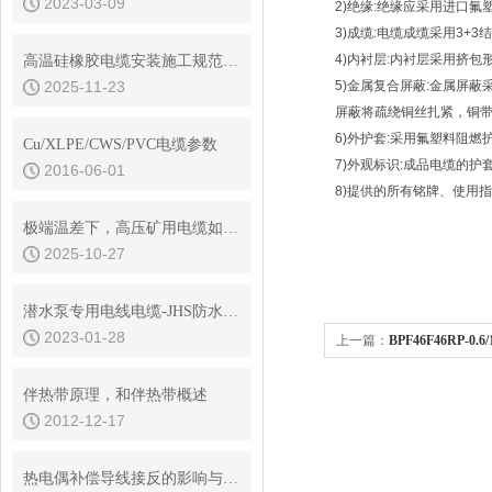
2023-03-09
2)绝缘:绝缘应采用进口
3)成缆:电缆成缆采用3
4)内衬层:内衬层采用挤
高温硅橡胶电缆安装施工规范与技巧
2025-11-23
5)金属复合屏蔽:金属屏
屏蔽将疏绕铜丝扎紧，铜带重叠
6)外护套:采用氟塑料阻燃护
Cu/XLPE/CWS/PVC电缆参数
7)外观标识:成品电缆的
2016-06-01
8)提供的所有铭牌、使用
极端温差下，高压矿用电缆如何安全“输电”？
2025-10-27
潜水泵专用电线电缆-JHS防水电缆
2023-01-28
上一篇：
BPF46F46RP-0.
伴热带原理，和伴热带概述
2012-12-17
热电偶补偿导线接反的影响与解决方法