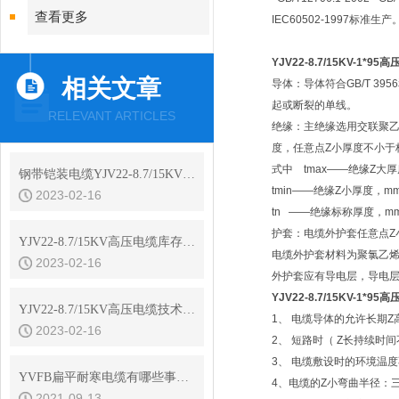
查看更多
IEC60502-1997标准生产
YJV22-8.7/15KV-1*95
相关文章
导体：导体符合GB/T 39
起或断裂的单线。
RELEVANT ARTICLES
绝缘：主绝缘选用交联聚
度，任意点Z小厚度不小于标称
式中 tmax——绝缘Z大
钢带铠装电缆YJV22-8.7/15KV高压电缆电气参数
tmin——绝缘Z小厚度，m
2023-02-16
tn ——绝缘标称厚度，m
护套：电缆外护套任意点Z
YJV22-8.7/15KV高压电缆库存数量更新2022年11月15日
电缆外护套材料为聚氯乙烯或
2023-02-16
外护套应有导电层，导电
YJV22-8.7/15KV-1*95
YJV22-8.7/15KV高压电缆技术参数
1、 电缆导体的允许长期Z
2023-02-16
2、 短路时（ Z长持续时
3、 电缆敷设时的环境温度
YVFB扁平耐寒电缆有哪些事是我们不知道的？
4、电缆的Z小弯曲半径：
2021-09-13