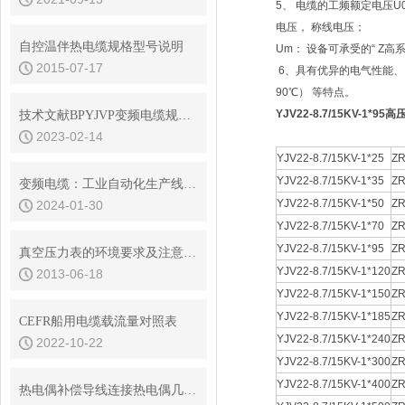
5、 电缆的工频额定电压U0
电压， 称线电压；
自控温伴热电缆规格型号说明
Um： 设备可承受的“ Z高
2015-07-17
6、具有优异的电气性能、
90℃） 等特点。
YJV22-8.7/15KV-1*95
技术文献BPYJVP变频电缆规格参数
2023-02-14
YJV22-8.7/15KV-1*25
ZR
YJV22-8.7/15KV-1*35
ZR
变频电缆：工业自动化生产线的核心传输线缆
YJV22-8.7/15KV-1*50
ZR
2024-01-30
YJV22-8.7/15KV-1*70
ZR
YJV22-8.7/15KV-1*95
ZR
真空压力表的环境要求及注意事项
YJV22-8.7/15KV-1*120
ZR
2013-06-18
YJV22-8.7/15KV-1*150
ZR
YJV22-8.7/15KV-1*185
ZR
CEFR船用电缆载流量对照表
YJV22-8.7/15KV-1*240
ZR
2022-10-22
YJV22-8.7/15KV-1*300
ZR
YJV22-8.7/15KV-1*400
ZR
热电偶补偿导线连接热电偶几项要点