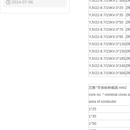
YJV22-8.7/15KV-1*500
ZR
2014-07-06
YJV22-8.7/15KV-3*25
ZR
YJV22-8.7/15KV-3*35
ZR
YJV22-8.7/15KV-3*50
ZR
YJV22-8.7/15KV-3*70
ZR
YJV22-8.7/15KV-3*95
ZR
YJV22-8.7/15KV-3*120
ZR
YJV22-8.7/15KV-3*150
ZR
YJV22-8.7/15KV-3*185
ZR
YJV22-8.7/15KV-3*240
ZR
YJV22-8.7/15KV-3*300
ZR
芯数*导体标称截面 mm2
core no. * nominal cross s
area of conductor
1*25
1*35
1*50