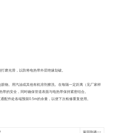
利打磨光滑，以防将电热带外层绝缘划破。
他脏物。用汽油或其他有机溶剂擦洗。在每隔一定距离（见厂家样
热带的安全，同时确保管道表面与电热带保持紧密结合。
通配件处各端预留0.5m的余量，以便下次检修重复使用。
带
返回列表>>