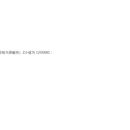
（导线与屏蔽间）Z小值为 1200MΩ；