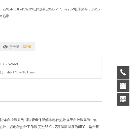
L-PF/JF-45W/m电伴热带,ZWL-PF/JF-220V电伴热带，ZWL-
R电伴热带
点击量：
3248
175266911
htk1718@163.com
蔽防爆自控温系列消防管道保温解冻电伴热带属于自控温系列中的
带，该电伴热带工作温度为65℃，Z高暴露温度为85℃，适合用