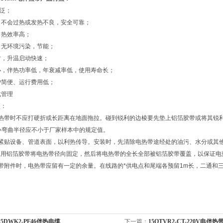
广泛；
确，不会过热或发热不良，安全可靠；
匀，热效率高；
能，无环境污染，节能；
作时，升温启动快速；
流小，伴热功率低，年衰减率低，使用寿命长；
维护简便、运行费用低；
化管理
项：
伴热带时不应打硬折或长距离在地面拖拉。碰到锐利的边棱要先垫上铝箔胶带或将其锐
小弯曲半径应不小于厂家样本中的规定值。
应紧贴设备、管道表面，以利热传导。安装时，先清除电热带途经处的油污、水分或其
应用铝箔胶带将电热带径向固定，然后将电热带的全长全部被铝箔胶带覆盖，以保证电
带附件时，电热带应留有一定的余量。在线路的*供电点和尾端各预留1m长，二通和三
25DWK2-PF46伴热电缆
下一篇：
15QTVR2-CT-220V电伴热