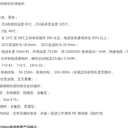
和特殊性区域场所。
蓝色、黑色；
： ZUI高维持温度 65℃，ZUI高承受温度 105℃；
 Z低 -40℃；
： 在 10℃ 至 99℃之间来回循环 300 次后，电缆发热量维持在 95% 以上；
 20℃室温时为 18.8mm， -30℃低温时为 35.0mm；
： 电缆长度 100m 时，环境温度 75℃时，用 2500VDC 摇表摇试一分钟，绝缘电阻
：当伴热电缆通电时，瞬间启动电流Z大值≤ 0.5A/M；
7×0.42、 7×0.5、 19×0.32；
：单相供电： 50-150m，双相供电： 100-300m（在规定的使用长度范围内，
、任意连接、交叉重叠）；
层：镀锡铜丝或铝镁合金丝编织；
绝缘层：非阻燃型、阻燃型、加氟型；
 Exe Ⅱ T6；
 导电塑料：含氟型、普通型；
形状与特征：芯带呈哑铃形状，外披一层进口半透明 PE 增强膜（国内*技
F-45W/m电伴热带
产品特点：