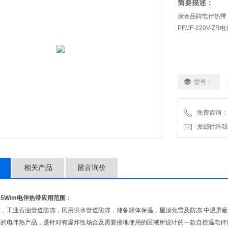
简要描述：
康泰品牌电伴热带：ZW
PF/JF-220V-Z
型号：
免费咨询：18
发邮件给我们：a
相关产品
留言询价
F-45W/m电伴热带
应用范围：
冻，工业石油管道防冻，民用供水管道防冻，储备罐体保温，屋顶化雪及防冻,中温屏
的电伴热产品，是针对有爆炸性场合及需要接地使用的区域所设计的一款自控温电伴热