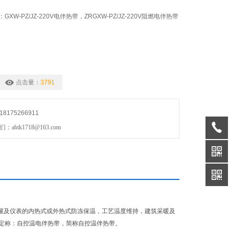
W-PZ/JZ-220V电伴热带，ZRGXW-PZ/JZ-220V阻燃电伴热带
点击量：
3791
175266911
htk1718@163.com
储罐及仪表的内热式或外热式防冻保温，工艺温度维持，建筑采暖及
定称：自控温电伴热带，简称自控温伴热带。