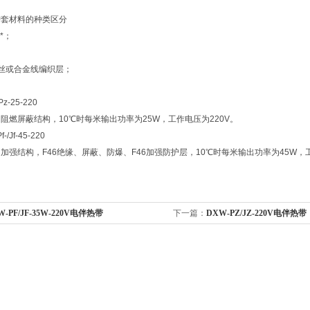
护套材料的种类区分
*；
铜丝或合金线编织层；
明
-25-220
阻燃屏蔽结构，10℃时每米输出功率为25W，工作电压为220V。
/Jf-45-220
加强结构，F46绝缘、屏蔽、防爆、F46加强防护层，10℃时每米输出功率为45W，工
W-PF/JF-35W-220V电伴热带
下一篇：
DXW-PZ/JZ-220V电伴热带