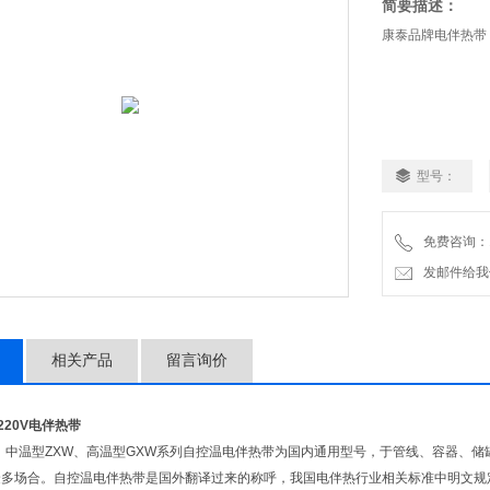
简要描述：
康泰品牌电伴热带：GX
型号：
免费咨询：18
发邮件给我们：a
相关产品
留言询价
Z-220V电伴热带
、中温型ZXW、高温型GXW系列自控温电伴热带为国内通用型号，于管线、容器、
众多场合。自控温电伴热带是国外翻译过来的称呼，我国电伴热行业相关标准中明文规