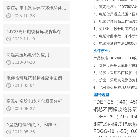
1、额定电压：450/750VU
高压矿用电缆在井下环境的使用注意事项
2、电缆使用温度范围：固定
2025-10-28
3、电缆导体较高工作温度
4、短路时（较长时间不超
YJV22高压电缆备库现货库存查询
5、电缆弯曲半径：不小于
2022-11-19
6、电缆能通过常温1000
执行标准：
高温高压热电偶的应用
产品标准:TICW/01-20
2010-07-28
1、导体：采用无氧铜丝或镀锡
2、绝缘：采用乙丙橡胶，性
电伴热带规范和标准应用案例
3、护套：采用氯化聚乙烯橡
2013-03-04
4、也可根据用户现场的电
型号选型
高温硅橡胶电缆老化原因分析
FDEF-25（-40）450
2020-05-27
铜芯乙丙橡皮绝缘
FDES-25（-40）45
铜芯乙丙橡皮绝缘
N型热电偶的优点、和缺点
FDGG-40（-55）0.6
2012-05-26