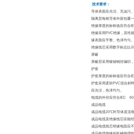
技术要求：
导体表面应光洁、无油污
隔离层每根导体外面包覆一
绝缘厚度的标称值应符合IE
绝缘采用PVC绝缘，其性能
缘表面应平整、色泽均匀
绝缘线芯采用数字标志以示识
屏蔽
屏蔽层采用镀锡铜丝编织
护套
护套厚度的标称值应符合IE
护套采用柔软PVC混合材料
应光洁，色泽均匀。
电缆的外径应符合IEC 6
成品电缆
成品电缆20℃时导体直流电
成品电缆及绝缘线芯应能经
成品电缆线芯绝缘电阻应不
成品电缆绝缘的机械物理性能