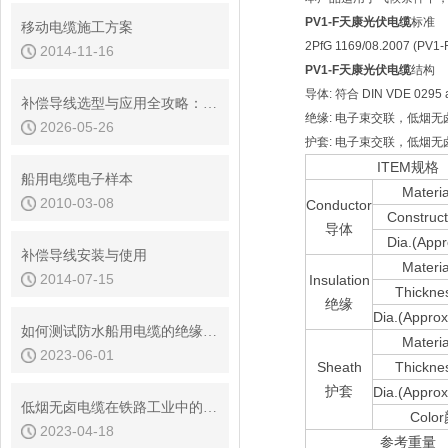
PV1-F天康光伏电缆
标准
移动电缆施工方案
2PfG 1169/08.2007 (PV1-
2014-11-16
PV1-F天康光伏电缆
结构
导体: 符合 DIN VDE 0295
补偿导线选型与应用全攻略：从原理到实操
绝缘: 电子束交联，低烟
2026-05-26
护套: 电子束交联，低烟无
ITEM规格
船用电缆电子样本
Mater
2010-03-08
Conductor
Constru
导体
Dia.(Ap
补偿导线安装与使用
Mater
2014-07-15
Insulation
Thickn
绝缘
Dia.(App
如何测试防水船用电缆的绝缘强度？
Mater
2023-06-01
Sheath
Thickn
护套
Dia.(App
低烟无卤电缆在铁路工业中的地位和作用
Colo
2023-04-18
参考重量