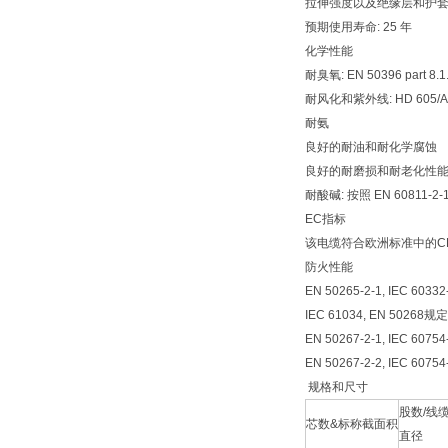
拉伸强度以及绝缘层和护套的延
预期使用寿命: 25 年
化学性能
耐臭氧: EN 50396 part 8.
耐风化和紫外线: HD 605/A
耐氨
良好的耐油和耐化学腐蚀
良好的耐磨损和耐老化性
耐酸碱: 按照 EN 60811-2-1
EC指标
该电缆符合欧洲标准中的CE 
防火性能
EN 50265-2-1, IEC 603
IEC 61034, EN 5026
EN 50267-2-1, IEC 6
EN 50267-2-2, IEC 
规格和尺寸
股数/线
芯数&标称截面积
直径