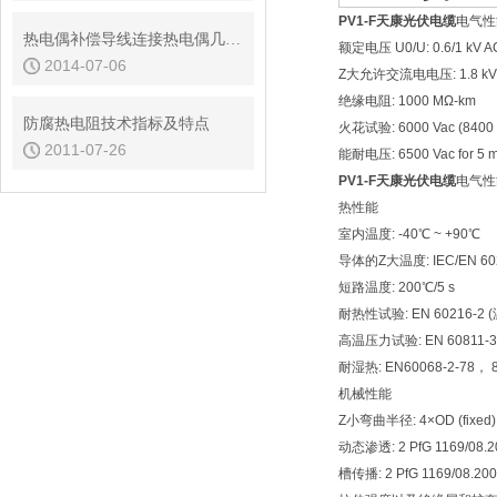
PV1-F天康光伏电缆
电气性
热电偶补偿导线连接热电偶几项要点
额定电压 U0/U: 0.6/1 kV AC;
2014-07-06
Z大允许交流电电压: 1.8 k
绝缘电阻: 1000 MΩ-km
防腐热电阻技术指标及特点
火花试验: 6000 Vac (8400 
2011-07-26
能耐电压: 6500 Vac for 5 m
PV1-F天康光伏电缆
电气性
热性能
室内温度: -40℃ ~ +90℃
导体的Z大温度: IEC/EN 6021
短路温度: 200℃/5 s
耐热性试验: EN 60216-2 (
高温压力试验: EN 60811-3
耐湿热: EN60068-2-78，
机械性能
Z小弯曲半径: 4×OD (fixed), 
动态渗透: 2 PfG 1169/08.
槽传播: 2 PfG 1169/08.20