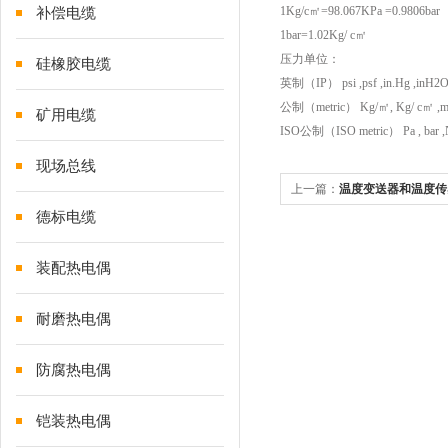
1Kg/c㎡=98.067KPa =0.9806bar
补偿电缆
1bar=1.02Kg/ c㎡
压力单位：
硅橡胶电缆
英制（IP） psi ,psf ,in.Hg ,inH2
公制（metric） Kg/㎡, Kg/ c㎡ 
矿用电缆
ISO公制（ISO metric） Pa , bar ,
现场总线
上一篇：
温度变送器和温度传
德标电缆
装配热电偶
耐磨热电偶
防腐热电偶
铠装热电偶