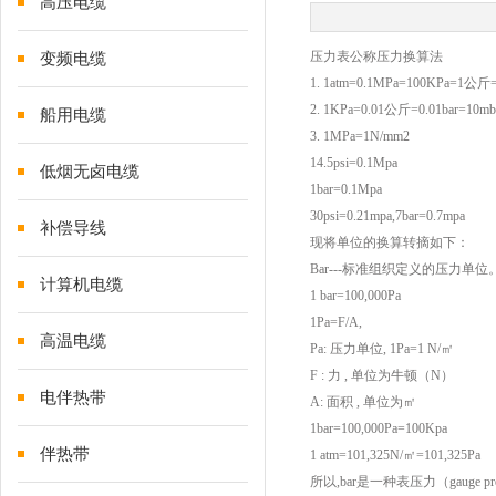
高压电缆
压力表公称压力换算法
变频电缆
1. 1atm=0.1MPa=100KPa=1公
2. 1KPa=0.01公斤=0.01bar=10m
船用电缆
3. 1MPa=1N/mm2
14.5psi=0.1Mpa
低烟无卤电缆
1bar=0.1Mpa
30psi=0.21mpa,7bar=0.7mpa
补偿导线
现将单位的换算转摘如下：
Bar---标准组织定义的压力单位
计算机电缆
1 bar=100,000Pa
1Pa=F/A,
高温电缆
Pa: 压力单位, 1Pa=1 N/㎡
F : 力 , 单位为牛顿（N）
电伴热带
A: 面积 , 单位为㎡
1bar=100,000Pa=100Kpa
伴热带
1 atm=101,325N/㎡=101,325Pa
所以,bar是一种表压力（gauge p