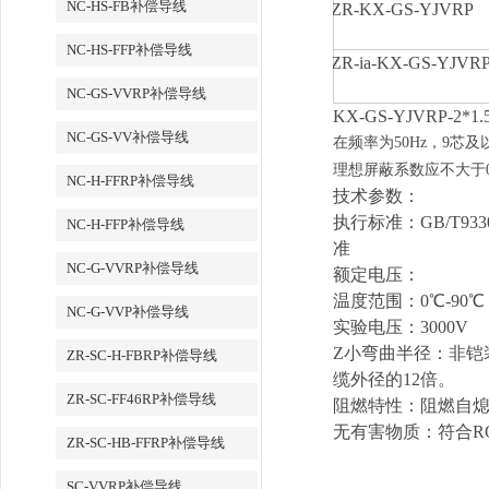
NC-HS-FB补偿导线
ZR-KX-GS-YJVRP
NC-HS-FFP补偿导线
ZR-ia-KX-GS-YJVR
NC-GS-VVRP补偿导线
KX-GS-YJVRP-2*1.
NC-GS-VV补偿导线
在频率为
50Hz
，
9
芯及
理想屏蔽系数应不大于
NC-H-FFRP补偿导线
技
术
参数：
执
行
标
准：
GB/T933
NC-H-FFP补偿导线
准
NC-G-VVRP补偿导线
额
定
电压
：
温度范
围
：
0
℃-90℃
NC-G-VVP补偿导线
实验电压
：
3000V
Z小弯曲半径：非
铠
ZR-SC-H-FBRP补偿导线
缆
外径的
12
倍。
ZR-SC-FF46RP补偿导线
阻燃特性：阻燃自熄符合 GB
无有害物
质
：符合
R
ZR-SC-HB-FFRP补偿导线
SC-VVRP补偿导线