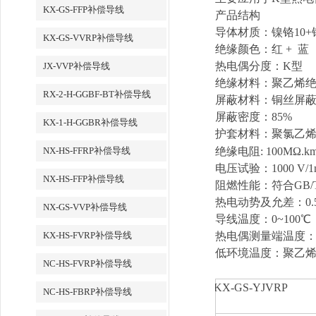
KX-GS-FFP补偿导线
产品
结
构
导
体材
质
：
镍铬
10+
KX-GS-VVRP补偿导线
绝缘颜
色：
红
+
蓝
热电
偶分度：
K
型
JX-VVP补偿导线
绝缘
材料：聚乙烯
RX-2-H-GGBF-BT补偿导线
屏蔽材料：
铜丝
屏
屏蔽密度：85%
KX-1-H-GGBR补偿导线
护
套材料：聚氯乙
NX-HS-FFRP补偿导线
绝缘电
阻
: 100M
Ω.k
电压试验
：
1000 V/1
NX-HS-FFP补偿导线
阻燃性能：符合GB/T1
热电动势
及允差：
0.
NX-GS-VVP补偿导线
导线
温度：
0~100
℃
KX-HS-FVRP补偿导线
热电
偶
测
量端温度
低
环
境温度：聚乙
NC-HS-FVRP补偿导线
KX-GS-YJVRP
NC-HS-FBRP补偿导线