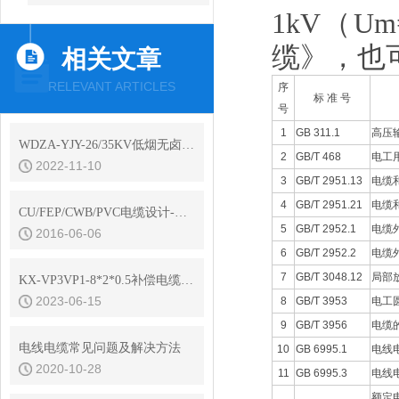
1kV（Um
缆》，也可
相关文章
RELEVANT ARTICLES
序
标 准 号
号
1
GB 311.1
高压
WDZA-YJY-26/35KV低烟无卤高压电缆结构参数
2
GB/T 468
电工
2022-11-10
3
GB/T 2951.13
电缆
4
GB/T 2951.21
电缆
CU/FEP/CWB/PVC电缆设计-康泰品牌电缆
5
GB/T 2952.1
电缆
2016-06-06
6
GB/T 2952.2
电缆
7
GB/T 3048.12
局部
KX-VP3VP1-8*2*0.5补偿电缆特种型号定制
2023-06-15
8
GB/T 3953
电工
9
GB/T 3956
电缆
电线电缆常见问题及解决方法
10
GB 6995.1
电线
2020-10-28
11
GB 6995.3
电线
额定电