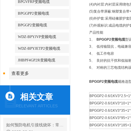
BPGVFRP变频电缆
(4)内衬层:内衬层采用绕
(5)复合带屏蔽:铜塑复合带
BPGGPP2变频电缆
(6)外护套:采用硅橡胶护套
BPGGP2变频电缆
(7)外观标识:成品电缆
产品性能
WDZ-BPYJVP变频电缆
1、
BPGGP2变频电缆
型
3、 低传输阻抗，电磁兼
WDZ-BPYJETP2变频电缆
4、 低工作电容
JHBPF4GP2R变频电缆
5、 良好的抗干扰和低辐射
6、 对称的三芯电缆结构
查看更多
BPGGP2变频电缆
规格选
相关文章
BPGGP2-0.6/1KV3*2.5+1*
BPGGP2-0.6/1KV3*10+1*
RELEVANT ARTICLES
BPGGP2-0.6/1KV3*35+1*
BPGGP2-0.6/1KV3*95+1*
如何预防电机引接线烧坏：常见问题解析
BPGGP2-0.6/1KV3*185+1