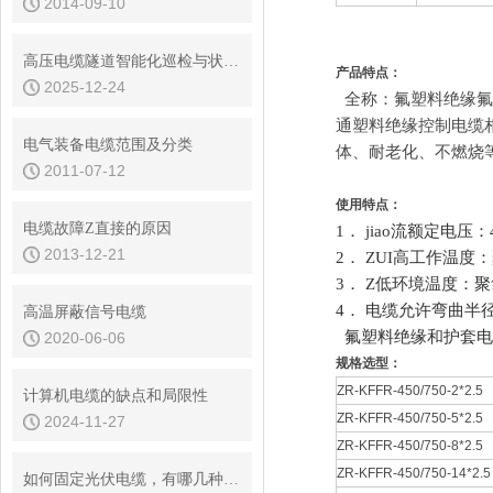
2014-09-10
高压电缆隧道智能化巡检与状态检修策略优化
产品特点：
2025-12-24
全称：氟塑料绝缘氟
通塑料绝缘控制电缆
电气装备电缆范围及分类
体、耐老化、不燃烧
2011-07-12
使用特点：
电缆故障Z直接的原因
1． jiao流额定电压：
2013-12-21
2． ZUI高工作温度：
3． Z低环境温度：
4
． 电缆允许弯曲半
高温屏蔽信号电缆
氟塑料绝缘和护套电
2020-06-06
规格选型：
ZR-KFFR-450/750-2*
计算机电缆的缺点和局限性
ZR-KFFR-450/750-5*2.5
2024-11-27
ZR-KFFR-450/750-8*2.5
ZR-KFFR-450/750-14*2.5
如何固定光伏电缆，有哪几种科学的方式？