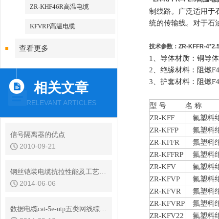
ZR-KHF46R高温电缆
制线路。
广泛适用于
统的传输线。对于石
KFVRP高温电缆
技术参数：
ZR-KFFR-4*
查看更多
1、导体材质：铜导
2、绝缘材料：
阻燃
F
3、护套材料：
阻燃
F
相关文章
RELEVANT ARTICLES
型 号
名 称
ZR
-
KFF
氟塑料绝
ZR
-
KFFP
氟塑料绝
信号隔离器的优点
ZR
-
KFFR
氟塑料绝
2010-09-21
ZR
-
KFFRP
氟塑料绝
ZR
-
KFV
氟塑料绝
钢丝铠装电缆抗拉性能及工艺参数
ZR
-
KFVP
氟塑料绝
2014-06-06
ZR
-
KFVR
氟塑料绝
ZR
-
KFVRP
氟塑料绝
数据电缆cat-5e-utp五类网线综合布线规范
ZR
-
KFV22
氟塑料绝