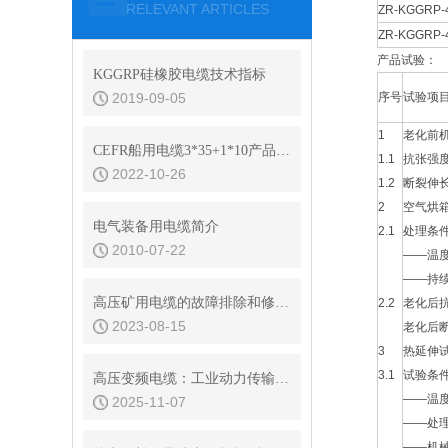
RELEVANT ARTICLES
ZR-KGGRP-4
ZR-KGGRP-4
产品试验：
KGGRP硅橡胶电缆技术指标
2019-09-05
序号
试验项
1
老化前
CEFR船用电缆3*35+1*10产品规格书
1.1
抗张
2022-10-26
1.2
断裂
2
空气烘
电气装备用电缆简介
2.1
处理条
2010-07-22
——温度
——持
高压矿用电缆的故障排除和修复方法有哪些？
2.2
老化后
2023-08-15
老化后
3
热延伸
3.1
试验条
高压变频电缆：工业动力传输的精准纽带
——温度
2025-11-07
——处
——机