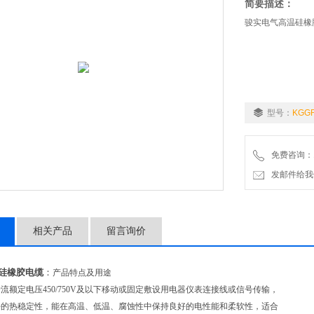
简要描述：
骏实电气高温硅橡胶
型号：
KGG
免费咨询：18
发邮件给我们：a
相关产品
留言询价
RP硅橡胶电缆
：
产品特点及用途
流额定电压450/750V及以下移动或固定敷设用电器仪表连接线或信号传输，
好的热稳定性，能在高温、低温、腐蚀性中保持良好的电性能和柔软性，适合