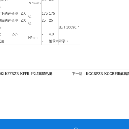
Ｎ/ｍｍ2
果
荷下的伸长率 Z大
175
175
%
却后的伸长率 Z大
25
25
%
验
JB/T 10696.7
强度 Z小
-
4.0
N/mm
试验
-
附录B
附录B
192-KFFRZR-KFFR-4*2.5高温电缆
下一篇：
KGGRPZR-KGGRP阻燃