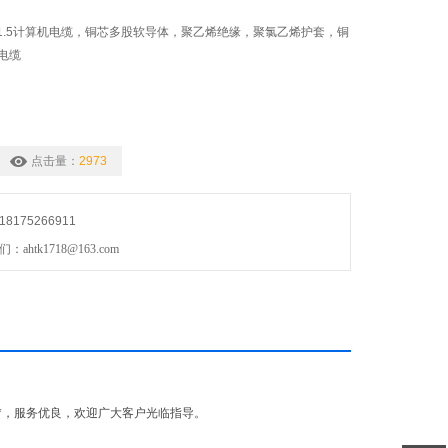
R6*3*1.5计算机电缆，铜芯多股软导体，聚乙烯绝缘，聚氯乙烯护套，铜
电缆
点击量：
2973
175266911
htk1718@163.com
*，服务优良，欢迎广大客户光临指导。