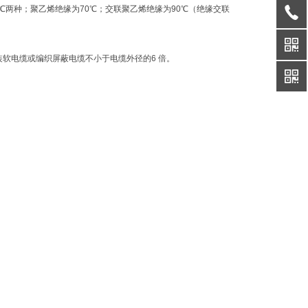
05 ℃两种；聚乙烯绝缘为70℃；交联聚乙烯绝缘为90℃（绝缘交联
装软电缆或编织屏蔽电缆不小于电缆外径的6 倍。