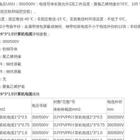
电压U0/U：300/500V；电缆导体长期允许Z高工作温度：聚氯乙烯绝缘分70℃、1
硅烷交联和辐照交联）。
温度：固定敷设-40 ℃；非固定敷设-15 ℃。安装敷设时环境温度：不低于 0℃。
许Z小弯曲半径：金属带绕包屏蔽或钢丝、钢带铠装电缆不小于电缆外径的12倍；非铠
PR6*3*1.5计算机电缆
详细参数：
00/500V
：软铜导体
：聚乙烯绝缘
料：铜丝屏蔽
料：铜丝屏蔽
：无
：聚氯乙烯护套
PR6*3*1.5计算机电缆
规格
对数*芯数*导
电缆外径
电压等级
m2
体标称截面mm2
mm
算机电缆1*2*0.5
300/500V
DJYPVPR计算机电缆1*3*0.5
300/500V
算机电缆1*2*0.75
300/500V
DJYPVPR计算机电缆1*3*0.75
300/500V
算机电缆1*2*1.0
300/500V
DJYPVPR计算机电缆1*3*1.0
300/500V