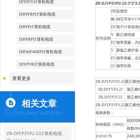
DJYP3V计算机电缆
ZR-DJYP2VP2-22-3*2
ZR
阻燃型
DJFPFRP计算机电缆
略-
铜芯导体/CU5
DJFFP计算机电缆
DJ
电子计算机电
Y
聚乙烯绝缘
型号说明
DJFFRP计算机电缆
P2
铜带屏蔽，内
V
聚氯乙烯护套
DJF46F46RP计算机电缆
P2
铜带屏蔽，总
DJYPVR计算机电缆
22
钢带铠装
查看更多
ZR-DJYP2VP2-22
聚乙烯绝
ZR-DJYVP3-22
聚乙烯
ZR-DJYP3V22
聚乙烯
相关文章
ZR-DJYP3VP3-22
聚乙烯绝
RELEVANT ARTICLES
规格参数：
线径结
标称截面（mm2）
根数/
ZR-DJYP2VP2-22计算机电缆执行标准及特性
2×2×0.75
24/0.20