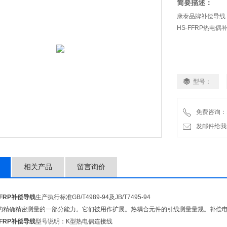
简要描述：
康泰品牌补偿导线：K
HS-FFRP热电偶
型号：
免费咨询：18
发邮件给我们：a
相关产品
留言询价
-FFRP补偿导线
生产执行标准GB/T4989-94及JB/T7495-94
的精确精密测量的一部分能力。它们被用作扩展。热耦合元件的引线测量量规。补偿电缆
-FFRP补偿导线
型号说明：K型热电偶连接线