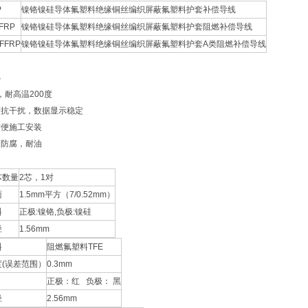
P
镍铬镍硅导体氟塑料绝缘铜丝编织屏蔽氟塑料护套补偿导线
FFRP
镍铬镍硅导体氟塑料绝缘铜丝编织屏蔽氟塑料护套阻燃补偿导线
-FFRP
镍铬镍硅导体氟塑料绝缘铜丝编织屏蔽氟塑料护套A类阻燃补偿导线
小
，耐高温200度
蔽抗干扰，数据显示稳定
方便施工安装
，防腐，耐油
芯数量
2芯，1对
面
1.5mm平方（7/0.52mm）
料
正极:镍铬,负极:镍硅
径
1.56mm
料
阻燃氟塑料TFE
(误差范围）
0.3mm
正极：红 负极： 黑
径
2.56mm