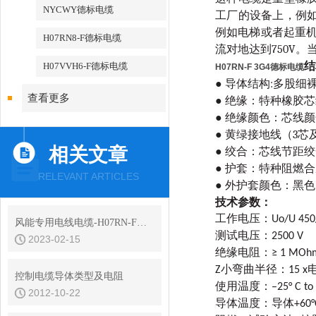
NYCWY德标电缆
工厂的设备上，例
例如电梯或者起重机
H07RN8-F德标电缆
流对地达到750V。
结
H07VVH6-F德标电缆
H07RN-F 3G4德标电缆
● 导体结构
:
多股细裸铜
查看更多
●
绝缘：
特种橡胶芯
●
绝缘颜色：
芯线颜
● 黄绿接地线（3芯
相关文章
●
绞合：
芯线节距绞
●
护套：
特种阻燃合
RELEVANT ARTICLES
● 外护套颜色：黑色
技术参数：
工作电压
：Uo/U 450
风能专用电线电缆-H07RN-F橡套电缆
测试电压
：2500 V
2023-02-15
绝缘电阻
：≥ 1 MOhm
Z小弯曲半径
：15 
控制电缆导体类型及电阻
使用温度
：–25° C to 
2012-10-22
导体温度：
导体+60°