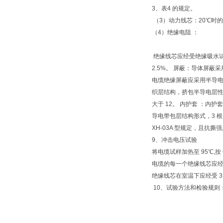
3、表4 的规定。
（3）动力线芯：20℃时的
（4）绝缘电阻 ：
绝缘线芯应经受绝缘吸水试验
2.5%。 屏蔽：导体屏
电缆绝缘屏蔽应采用半导电
织层结构，挤包半导电层性能应符合
大于 12。 内护套 ：内护
导电带包层结构形式，3 根监
XH-03A 型规定，且抗撕强度
9、冲击电压试验
将电缆试样加热至 95℃,按 
电缆的每一个绝缘线芯应经
绝缘线芯在室温下应经受 3
10、试验方法和检验规则