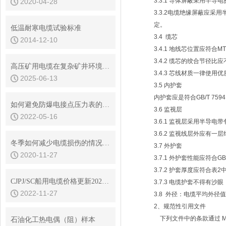
3.3.1 导体屏蔽采用半
2020-04-28
3.3.2电缆绝缘屏蔽应采用
定。
低温耐寒电缆试验标准
3.4 缆芯
2014-12-10
3.4.1 地线芯位置应符合MT 
3.4.2 缆芯的绞合节径比应
高压矿用电缆在复杂矿井环境适应性研究
3.4.3 芯线材质一律使用
2025-06-13
3.5 内护套
内护套应是符合GB/T 75
如何避免防爆电接点压力表的电接点损坏？
3.6 监视层
2022-05-16
3.6.1 监视层采用半导
3.6.2 监视线层外应有一
冬季如何减少电缆损伤的情况发生
3.7 外护套
2020-11-27
3.7.1 外护套性能应符合GB
3.7.2 护套厚度应符合表
CJPJ/SC船用电缆价格更新2022年11月14日
3.7.3 电缆护套不得有
2022-11-27
3.8 外径：电缆平均外径
2、规范性引用文件
下列文件中的条款通过 M
石油化工热电偶（阻）样本