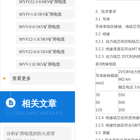
MYJV22-3.6/6KV矿用电缆
3、技术要求
MYJV-1.8/3KV矿用电缆
3.1 导体
MVV-0.6/1KV矿用电缆
导体单线应镀锡。地线芯导体2
3.2 绝缘
MVV22-1.8/3KV矿用电缆
3.2.1 动力线芯和控制
3.2.2 绝缘厚度应符合MT 8
MVV22-0.6/1KV矿用电缆
3.2.3 动力线芯 20℃
MVV-1.8/3KV矿用电缆
表3绝缘电阻
20℃时动力
导体标称截面
查看更多
MΩ·km
mm2
额定电压 3.6/
35
550
相关文章
50
500
120
350
RELEVANT ARTICLES
3.2.4 绝缘线芯应经受绝缘
3.2.5 绝缘性能应符合GB/
3.3 屏蔽
分析矿用电缆的防火原理