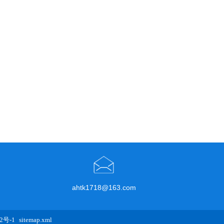
ahtk1718@163.com
2号-1
sitemap.xml