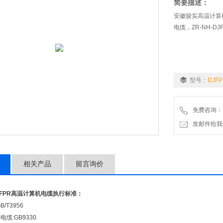
简要描述：
安徽骏实高温计算机
电缆，ZR-NH-D
型号：
DJFP
免费咨询：18
发邮件给我们：a
相关产品
留言询价
FPFPR高温计算机电缆
执行标准：
/T3956
缆:GB9330