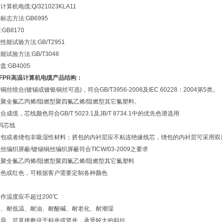
算机电缆:Q/321023KLA11
志方法:GB6995
GB8170
能试验方法:GB/T2951
试验方法:GB/T3048
:GB4005
FPFPR高温计算机电缆
产品结构：
丝绞合(镀锡或镀银铜丝可选)，符合GB/T3956-2008及IEC 60228：2004第5类。
聚全氟乙丙烯/阻燃型聚四氟乙烯/阻燃型其它氟塑料。
成缆，芯线颜色符合GB/T 5023.1及JB/T 8734.1中的优先色谱选用
码芯线
挤包或者绕包非吸湿性材料；挤包的内衬层应不粘连绝缘线芯，绕包的内衬层可采用双
编织屏蔽/镀锡铜丝编织屏蔽符合TICW/03-2009之要求
聚全氟乙丙烯/阻燃型聚四氟乙烯/阻燃型其它氟塑料
黑色或红色，可根据客户需要定制各种颜色
作温度应不超过200℃
温、耐低温、耐油、耐酸碱、耐老化、耐潮湿
优异、可直接敷设于斜井或竖井，承受较大的斜拉