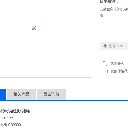
简要描述：
安徽骏实计算机电缆：
缆
型号：
ZN-D
免费咨询：18
发邮件给我们：a
相关产品
留言询价
P2计算机电缆
执行标准：
/T3956
缆:GB9330