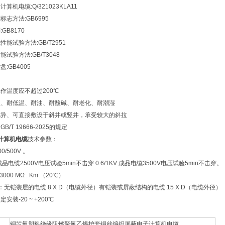
算机电缆:Q/321023KLA11
志方法:GB6995
GB8170
能试验方法:GB/T2951
试验方法:GB/T3048
:GB4005
作温度应不超过200℃
温、耐低温、耐油、耐酸碱、耐老化、耐潮湿
优异、可直接敷设于斜井或竖井，承受较大的斜拉
/T 19666-2025的规定
P2计算机电缆
技术参数：
0/500V 。
电缆2500V电压试验5min不击穿 0.6/1KV 成品电缆3500V电压试验5min不击穿。
000 MΩ . Km （20℃）
：无铠装层的电缆 8 X D（电缆外径）有铠装或屏蔽结构的电缆 15 X D（电缆外径）
安装-20 ~ +200℃
铜芯氟塑料绝缘阻燃聚氯乙烯护套铜丝编织屏蔽电子计算机电缆