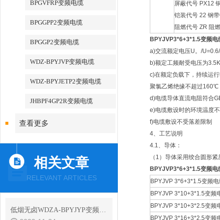
BPGVFRP变频电缆
屏蔽代号 PX1
铠装代号 22 钢
BPGGPP2变频电缆
阻燃代号 ZR 阻
BPYJVP3*6+3*1.5变频
BPGGP2变频电缆
a)交流额定电压U。/U=0.6
WDZ-BPYJVP变频电缆
b)额定工频耐受电压为3.5K
c)在额定负载下，持续运
WDZ-BPYJETP2变频电缆
聚氯乙烯绝缘不超过160℃
d)电缆导体直流电阻符合GB
JHBPF4GP2R变频电缆
e)电缆敷设时的环境温度
f)电缆敷设不受落差限制
查看更多
4、工艺说明
4.1、导体：
（1）导体采用绞合圆形紧
相关文章
BPYJVP3*6+3*1.5变频
RELEVANT ARTICLES
BPYJVP 3*6+3*1.5变频
BPYJVP 3*10+3*1.5变
BPYJVP 3*10+3*2.5变
低烟无卤WDZA-BPYJYP变频电缆价格更新2022年11月24日
BPYJVP 3*16+3*2.5变