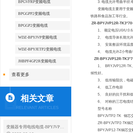
BPGVFRP变频电缆
3. 电缆允许弯曲半径:
变频电缆主要用于变频电源
BPGGPP2变频电缆
铁路和食品加工等行业。
ZR-BPYJVP12R-TK3*7
BPGGP2变频电缆
1、 额定电压U0/U:0.6/
WDZ-BPYJVP变频电缆
2、 电缆导体长期允许Z高
3、 安装敷设环境温度不
WDZ-BPYJETP2变频电缆
4、 电缆允许Z小弯曲半径
ZR-BPYJVP12R-TK3
JHBPF4GP2R变频电缆
1、 BRYJVP12R-T
候性好。
查看更多
3、 低传输阻抗，电磁
4、 低工作电容
5、 良好的抗干扰和低
相关文章
6、 对称的三芯电缆结
RELEVANT ARTICLES
型号名称
BPYJVTP2-TK 
ZR-BPYJVTP2-
变频器专用电线电缆-BPYJVP12R柔性变频电缆选型
BPYJVP12-TK铜