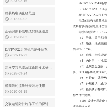
2023-02-16
ZRBPYJVP12-T
BPYJVPX12R-T
铠装热电偶直径范围
ZRBPYJVPX12R
2012-05-02
电缆的结构包括三根主线
缆具有较强的耐电压冲击性
正确识别补偿电缆的绝缘温度
电缆结构要求：BPGGP
2012-08-02
（1）导体：采用多股细圆
（2）绝缘：绝缘应采用进
的90%0.1mm。
DJYPVP22计算机电缆外径查询表
2022-11-22
（3）成缆：电缆成缆采用
（4）内衬层：内衬层采用挤
（5）金属复合屏蔽：金
高压变频电缆故障诊断技术进展：从局部放电检测到在线监测系统
要。铜带屏蔽将疏绕铜丝扎紧
2025-09-24
（6）外护套：采用无卤低烟
（7）外观标识：成品电
椭圆齿轮流量计安装与使用
（8）提供的所有铭牌、
2010-06-18
标文件中提供。
（10）设计使用寿命：
交联电缆附件制作工艺的探讨
序号
设备名称