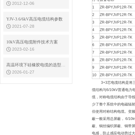
2012-12-06
1
ZR-BPYJVP12R-TK
2
ZR-BPYJVP12R-TK
YJV-3.6/6kV高压电缆结构参数
3
ZR-BPYJVP12R-TK
2021-07-28
4
ZR-BPYJVP12R-TK
5
ZR-BPYJVP12R-TK
10kV高压电缆附件技术方案
6
ZR-BPYJVP12R-TK
2023-02-16
7
ZR-BPYJVP12R-TK
8
ZR-BPYJVP12R-TK
高温环境下硅橡胶电缆的选型与长期老化性能评估
9
ZR-BPYJVP12R-TK
2026-01-27
10
ZR-BPYJVP12R-TK
3+3芯电缆结构是将三大
缆结构与6/10kV普通
缆，对称电缆结构由于导
少了整个系统中的电磁辐射。
但使用对称结构电缆。变频
蔽一般采用总屏蔽， 6/
蔽、铜丝编织屏蔽、铜带
电感，防止感应电动势过大