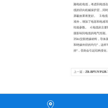
频电机电缆，考虑到电缆在
缆的径向机械保护层，同
屏蔽效果将更好。 3.电缆电气
准外，增加了电容和电感等电
性能参数。 4.电缆的主
接影响到电缆的电气性能。为
35kv交联绝缘材料，导
和绝缘外径的均匀*，这样
持*，否则会引起结构变化
上一篇：
ZR-BPYJVP12R