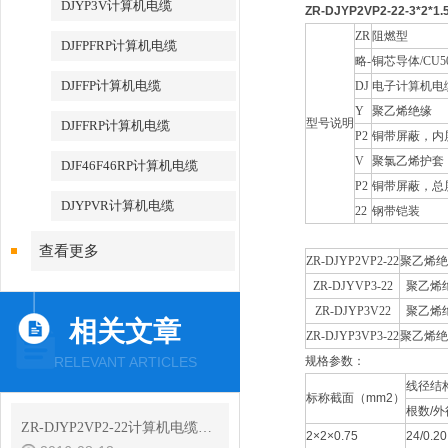
DJYP3V计算机电缆
ZR-DJYP2VP2-22-3*2
ZR
阻燃型
DJFPFRP计算机电缆
略-
铜芯导体/CU5
DJFFP计算机电缆
DJ
电子计算机电
Y
聚乙烯绝缘
型号说明
DJFFRP计算机电缆
P2
铜带屏蔽，内
V
聚氯乙烯护套
DJF46F46RP计算机电缆
P2
铜带屏蔽，总
DJYPVR计算机电缆
22
钢带铠装
查看更多
ZR-DJYP2VP2-22
聚乙烯绝
ZR-DJYVP3-22
聚乙烯
ZR-DJYP3V22
聚乙烯
相关文章
ZR-DJYP3VP3-22
聚乙烯绝
RELEVANT ARTICLES
规格参数：
线径结
标称截面（mm2）
根数/
ZR-DJYP2VP2-22计算机电缆执行标准及特性
2×2×0.75
24/0.20