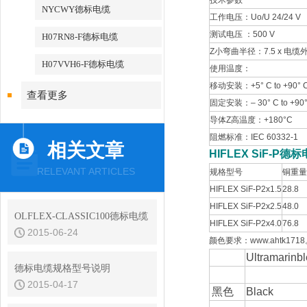
技术参数
NYCWY德标电缆
工作电压：Uo/U 24/24 V
测试电压 ：500 V
H07RN8-F德标电缆
Z小弯曲半径：7.5 x 电缆
H07VVH6-F德标电缆
使用温度：
移动安装：+5° C to +90° 
查看更多
固定安装：– 30° C to +90°
导体Z高温度：+180°C
阻燃标准：IEC 60332-1
相关文章
HIFLEX SiF-P德
RELEVANT ARTICLES
规格型号
铜
HIFLEX SiF-P2x1.5
28.8
HIFLEX SiF-P2x2.5
48.0
OLFLEX-CLASSIC100德标电缆
HIFLEX SiF-P2x4.0
76.8
2015-06-24
颜色要求：www.ahtk17
Ultramarinbl
德标电缆规格型号说明
2015-04-17
黑色
Black