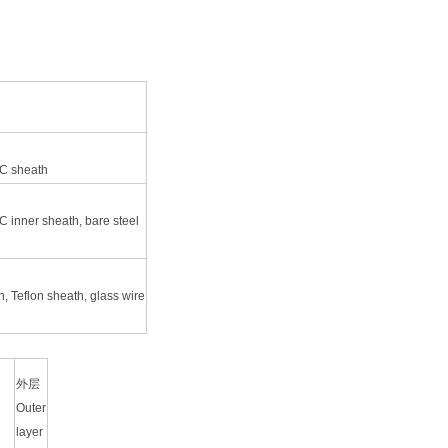
VC sheath
C inner sheath, bare steel
n, Teflon sheath, glass wire
外层
Outer
layer