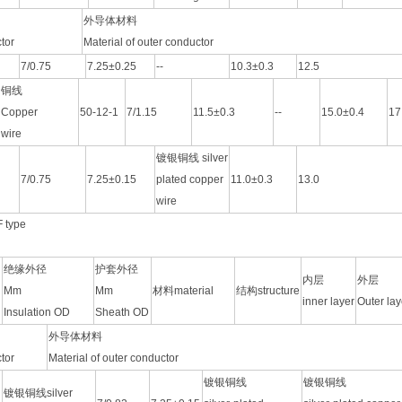
外导体材料
tor
Material of outer conductor
7/0.75
7.25±0.25
--
10.3±0.3
12.5
铜线
Copper
50-12-1
7/1.15
11.5±0.3
--
15.0±0.4
17
wire
镀银铜线 silver
7/0.75
7.25±0.15
plated copper
11.0±0.3
13.0
wire
 type
绝缘外径
护套外径
内层
外层
Mm
Mm
材料material
结构structure
n
inner layer
Outer lay
Insulation OD
Sheath OD
外导体材料
tor
Material of outer conductor
镀银铜线
镀银铜线
镀银铜线silver