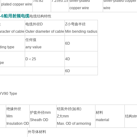
7/0.82
7.25±0.15
silver-plated
silver-plated copper
plated copper wire
copper wire
wire
-7-6船用射频电缆
电缆结构特性
性
电缆外径D
Z小弯曲半径
aracter of cable
Outer diameter of cable
Min bending radius
任何值
6D
ding type
any value
D＜25
4D
ype
6D
V90 Type
绝缘外径
铠装外径(如有)
护套外径mm
材料
Mm
Z大mm
结构stru
n
Sheath OD
material
Insulation OD
Max. OD of armoring
外导体材料