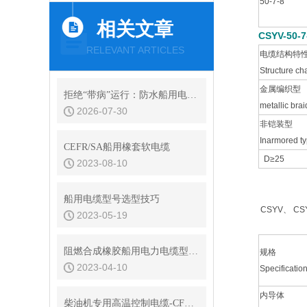
50-7-8
相关文章
CSYV-50
RELEVANT ARTICLES
电缆结构特
Structure ch
金属编织型
拒绝“带病”运行：防水船用电缆常见绝缘故障的诊断与预防性维护
metallic brai
2026-07-30
非铠装型
Inarmored t
CEFR/SA船用橡套软电缆
D≥25
2023-08-10
船用电缆型号选型技巧
CSYV、 CSY
2023-05-19
阻燃合成橡胶船用电力电缆型号选型
规格
2023-04-10
Specificatio
内导体
柴油机专用高温控制电缆-CFEPXF4/DA船用电缆