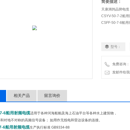
简要描述：
天康洲鸽品牌电缆 CS
CSYV-50-7-2
CSFF-50-7-8
型号：
免费咨询：18
发邮件给我们：a
相关产品
留言询价
0-7-6船用射频电缆
适用于各种河海船舶及海上石油平台等各种水上建筑物，
和对地不对称的高频信号设备； 如用作无线电和雷达设备的连接。
0-7-6船用射频电缆
生产执行标准 GB9334-88