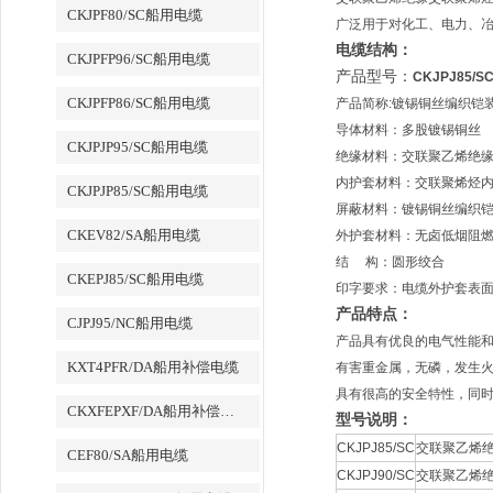
CKJPF80/SC船用电缆
广泛用于对化工、电力、
电缆结构：
CKJPFP96/SC船用电缆
产品型号：
CKJPJ85/S
CKJPFP86/SC船用电缆
产品简称:镀锡铜丝编织铠
导体材料：多股镀锡铜丝
CKJPJP95/SC船用电缆
绝缘材料：交联聚乙烯绝缘
内护套材料：交联聚烯烃
CKJPJP85/SC船用电缆
屏蔽材料：镀锡铜丝编织
CKEV82/SA船用电缆
外护套材料：无卤低烟阻
结 构：圆形绞合
CKEPJ85/SC船用电缆
印字要求：电缆外护套表
产品特点：
CJPJ95/NC船用电缆
产品具有优良的电气性能
KXT4PFR/DA船用补偿电缆
有害重金属，无磷，发生
具有很高的安全特性，同
CKXFEPXF/DA船用补偿电缆
型号说明：
CKJPJ85/SC
交联聚乙烯绝
CEF80/SA船用电缆
CKJPJ90/SC
交联聚乙烯绝