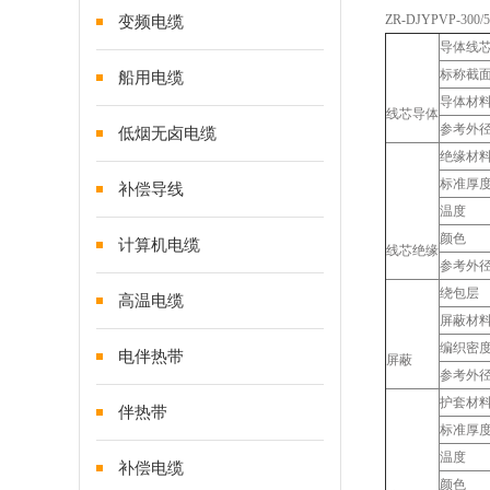
ZR-DJYPVP
-300
变频电缆
导体线
标称截
船用电缆
导体材
线芯导体
参考外
低烟无卤电缆
绝缘材
标准厚度
补偿导线
温度
颜色
计算机电缆
线芯绝缘
参考外
绕包层
高温电缆
屏蔽材
编织密
电伴热带
屏蔽
参考外
护套材
伴热带
标准厚度
温度
补偿电缆
颜色