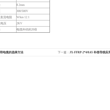
径
8.2mm
压
300/500V
体直流电阻
W/km 12.1
试电压
2KV
径
电缆外径的20倍
用电缆的选择方法
下一篇：
JX-FFRP-2*4/0.65 补偿导线