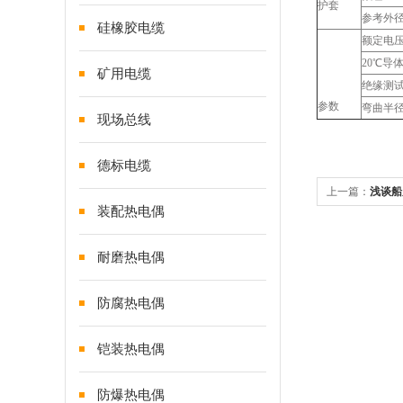
护套
参考外
硅橡胶电缆
额定电
20℃导
矿用电缆
绝缘测
参数
弯曲半
现场总线
德标电缆
上一篇：
浅谈船
装配热电偶
耐磨热电偶
防腐热电偶
铠装热电偶
防爆热电偶