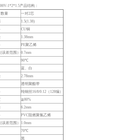
/500V-1*2*1.5产品结构：
芯数量
一对2芯
面
1.5(1.38)
料
CU铜
径
1.38mm
料
PE聚乙烯
(误差范围）
0.7mm
90℃
蓝、白
径
2.78mm
透明聚酯带
料
纯铜丝16/8/0.12（128编）
度
≧80%
径
6.2mm
料
PVC阻燃聚氯乙烯
(误差范围）
1.0mm
70℃
黑